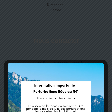
Dimanche
Fermé
Nous contacter
contact@pharmacie-de-france.fr
04 50 76 73 80
44 rue nationale
Saint-Gingolph
,
Haute-Savoie
74500