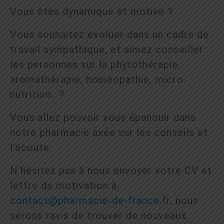
Vous êtes dynamique et motivé ?
Vous souhaitez évoluer dans un cadre de
travail sympathique, et aimez conseiller
les personnes sur la phytothérapie,
aromathérapie, homéopathie, micro-
nutrition.. ?
Vous allez pouvoir vous épanouir dans
notre pharmacie axée sur les conseils et
l’écoute.
N’hésitez pas à nous envoyer votre CV et
lettre de motivation à
contact@pharmacie-de-france.fr
, nous
serons ravis de trouver de nouveaux